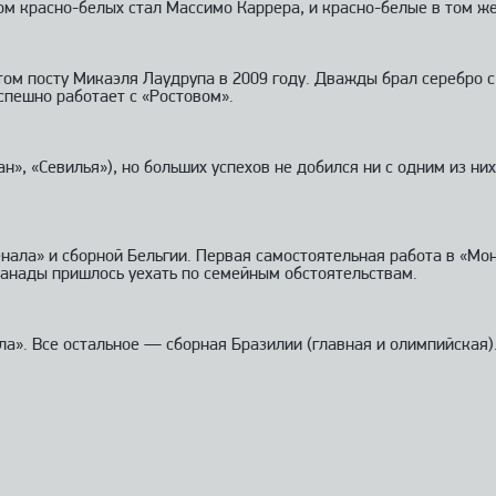
ером красно-белых стал Массимо Каррера, и красно-белые в том ж
этом посту Микаэля Лаудрупа в 2009 году. Дважды брал серебро 
спешно работает с «Ростовом».
», «Севилья»), но больших успехов не добился ни с одним из ни
енала» и сборной Бельгии. Первая самостоятельная работа в «М
анады пришлось уехать по семейным обстоятельствам.
». Все остальное — сборная Бразилии (главная и олимпийская). 