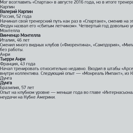
Мог возглавить «Спартак» в августе 2016 года, но в итоге трен
Карпин
Валерий Карпин
Россия, 52 года
Начинал свой тренерский путь как раз в «Спартаке», сменив на 
Федун назвал его «сбитым летчиком». Четвертый год довольно у
Монтелла
Винченцо Монтелла
Италия, 46 лет
Сменил много видных клубов («Фиорентина», «Сампдория», «Милан
без работы.
Анри
Тьерри Анри
Франция, 43 года
Начал тренировать относительно недавно. Входил в штабы «Арс
внутри коллектива. Следующий опыт — «Монреаль Импакт»; из К
Дунга
Дунга
Бразилия, 57 лет
Опыт на клубном уровне — меньше года во главе «Интернасьонала
неудачи на Кубке Америки.