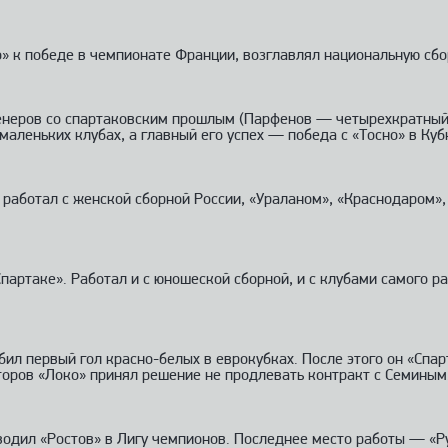
» к победе в чемпионате Франции, возглавлял национальную сбо
тренеров со спартаковским прошлым (Парфенов — четырехкратный
маленьких клубах, а главный его успех — победа с «Тосно» в Куб
 работал с женской сборной России, «Ураланом», «Краснодаром»
ртаке». Работал и с юношеской сборной, и с клубами самого раз
бил первый гол красно-белых в еврокубках. После этого он «Спа
торов «Локо» принял решение не продлевать контракт с Семиным
одил «Ростов» в Лигу чемпионов. Последнее место работы — «Руб