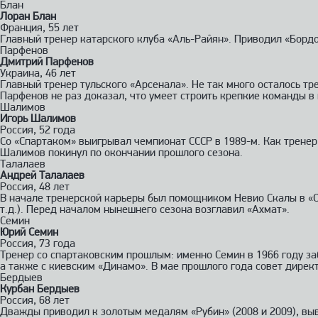
Блан
Лоран Блан
Франция, 55 лет
Главный тренер катарского клуба «Аль-Райян». Приводил «Бордо
Парфенов
Дмитрий Парфенов
Украина, 46 лет
Главный тренер тульского «Арсенала». Не так много осталось 
Парфенов не раз доказал, что умеет строить крепкие команды в 
Шалимов
Игорь Шалимов
Россия, 52 года
Со «Спартаком» выигрывал чемпионат СССР в 1989-м. Как тренер
Шалимов покинул по окончании прошлого сезона.
Талалаев
Андрей Талалаев
Россия, 48 лет
В начале тренерской карьеры был помощником Невио Скалы в «Спа
т.д.). Перед началом нынешнего сезона возглавил «Ахмат».
Семин
Юрий Семин
Россия, 73 года
Тренер со спартаковским прошлым: именно Семин в 1966 году за
а также с киевским «Динамо». В мае прошлого года совет дирек
Бердыев
Курбан Бердыев
Россия, 68 лет
Дважды приводил к золотым медалям «Рубин» (2008 и 2009), выв