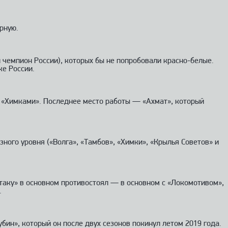
рную.
 чемпион России), которых бы не попробовали красно-белые.
ке России.
, «Химками». Последнее место работы — «Ахмат», который
ного уровня («Волга», «Тамбов», «Химки», «Крылья Советов» и
ртаку» в основном противостоял — в основном с «Локомотивом»,
.
ин», который он после двух сезонов покинул летом 2019 года.